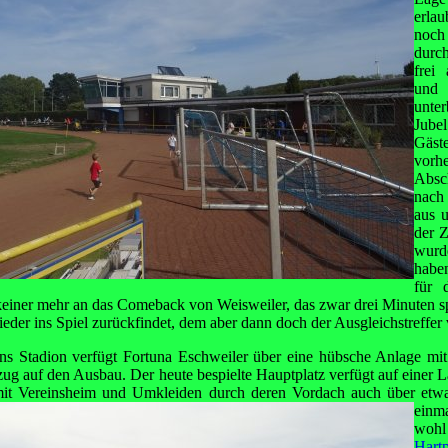
erlau
noch
durc
frei
und
unte
Jube
Gäs
vorh
Absc
nach 
aus 
der Z
wurd
habe
für 
 keiner mehr an das Comeback von Weisweiler, das zwar drei Minuten s
eder ins Spiel zurückfindet, dem aber dann doch der Ausgleichstreffer v
 Stadion verfügt Fortuna Eschweiler über eine hübsche Anlage mit 
ezug auf den Ausbau. Der heute bespielte Hauptplatz verfügt auf einer L
t Vereinsheim und Umkleiden durch deren Vordach auch über etwas
einma
wohl
Hartp