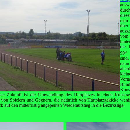
ausw
durc
dies
man 
über
ausge
vom 
hinte
die 
o
90
g
sind.
dann
aller
klei
Vorn
Bün
Kon
ste Zukunft ist die Umwandlung des Hartplatzes in einen Kunstras
 von Spielern und Gegnern, die natürlich von Hartplatzgekicke wenig
k auf den mittelfristig angepeilten Wiederaufstieg in die Bezirksliga.