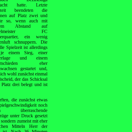
racht hatte. Letzte
lzeit beendeten die
unen auf Platz zwei und
te so, wenn auch mit
ßem Abstand auf
affelmeister FC
serquartier, ein wenig
zenluft schnuppern. Die
lle Spielzeit ist allerdings
je einem Sieg, einer
derlage und einem
ntschieden eher
hwachsen gestartet und,
 sich wohl zunächst einmal
cheid, der das Schicksal
Platz drei belegt und ist
rften, die zunächst etwas
pielgeschwindigkeit noch
ch überraschende
züge unter Druck gesetzt
 sondern zumeist mit eher
achen Mitteln Herr der
 ist. Nach 36 Minuten