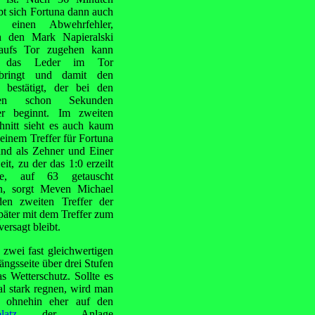
bt sich Fortuna dann auch
 einen Abwehrfehler,
h den Mark Napieralski
 aufs Tor zugehen kann
 das Leder im Tor
rbringt und damit den
l bestätigt, der bei den
ten schon Sekunden
er beginnt. Im zweiten
hnitt sieht es auch kaum
einem Treffer für Fortuna
und als Zehner und Einer
eit, zu der das 1:0 erzeilt
e, auf 63 getauscht
n, sorgt Meven Michael
den zweiten Treffer der
päter mit dem Treffer zum
ersagt bleibt.
zwei fast gleichwertigen
ängsseite über drei Stufen
 Wetterschutz. Sollte
es
l stark regnen, wird man
 ohnehin eher auf den
latz
der Anlage