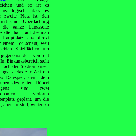
eichen und so ist es
haus logisch, dass es
er zweite Platz ist, den
mit einer Überdachung
 die ganze Längsseite
stattet hat - auf die man
Hauptplatz aus direkt
r einem Tor schaut, weil
beiden Spielflächen um
egeneinander verdreht
 Im Eingangsbereich steht
 noch der Stadionname -
dings ist das zur Zeit ein
nes Ratespiel, denn dem
amen des guten Hübert
dgens sind zwei
sonanten verloren
enplatz geplant, um die
 angetan sind, weiter zu