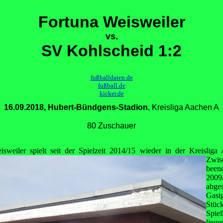
Fortuna Weisweiler
vs.
SV Kohlscheid 1:2
fußballdaten.de
fußball.de
kicker.de
16.09.2018, Hubert-Bündgens-Stadion
, Kreisliga Aachen A
80 Zuschauer
weiler spielt seit der Spielzeit 2014/15 wieder in der Kreisliga
Zwis
bee
200
abge
Gast
Stü
Spie
lie