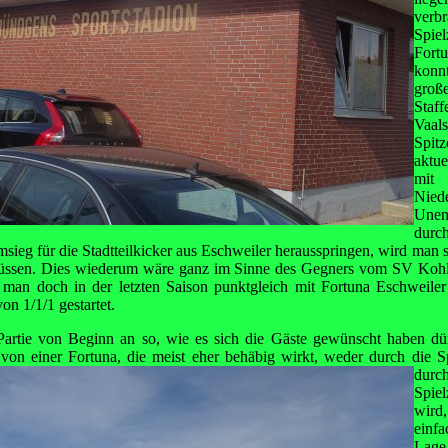
verb
Spie
Fort
konn
gro
St
Vaal
Spit
aktue
mit 
Nie
Une
durc
imsieg für die Stadtteilkicker aus Eschweiler herausspringen, wird man
müssen. Dies wiederum wäre ganz im Sinne des Gegners vom SV Kohls
t man doch in der letzten Saison punktgleich mit Fortuna Eschweiler 
on 1/1/1 gestartet.
 Partie von Beginn an so, wie es sich die Gäste gewünscht haben dü
 von einer Fortuna, die meist eher behäbig wirkt, weder durch die S
dur
Spiel
wird,
einf
Lage