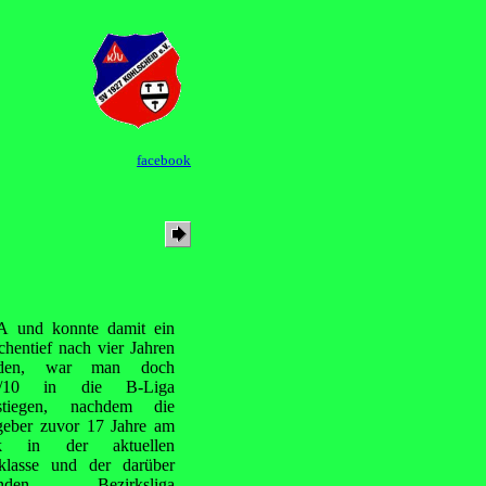
facebook
 A und konnte damit ein
chentief
nach vier Jahren
nden, war man doch
9/10 in die B-Liga
stiegen, nachdem die
geber zuvor 17 Jahre am
ck in der aktuellen
lklasse und der darüber
genden Bezirksliga