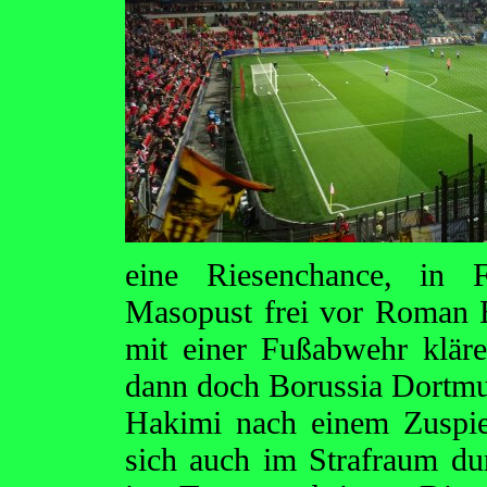
eine Riesenchance, in 
Masopust frei vor Roman B
mit einer Fußabwehr kläre
dann doch Borussia Dortmun
Hakimi nach einem Zuspie
sich auch im Strafraum dur