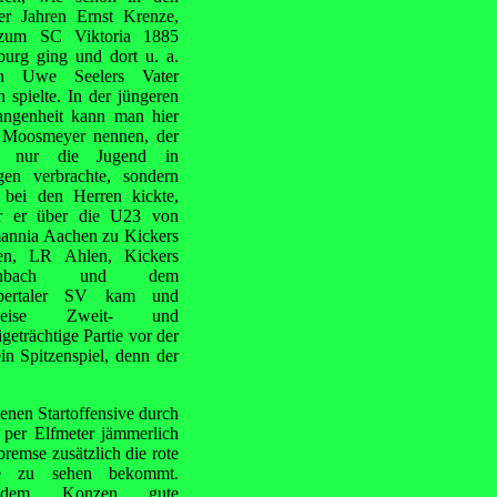
er Jahren Ernst Krenze,
zum SC Viktoria 1885
urg ging und dort u. a.
n Uwe Seelers Vater
 spielte. In der jüngeren
angenheit kann man hier
Moosmeyer nennen, der
t nur die Jugend in
gen verbrachte, sondern
 bei den Herren kickte,
r er über die U23 von
annia Aachen zu Kickers
n, LR Ahlen, Kickers
fenbach und dem
pertaler SV kam und
tweise Zweit- und
geträchtige Partie vor der
n Spitzenspiel, denn der
igenen Startoffensive durch
 per Elfmeter jämmerlich
bremse zusätzlich die rote
e zu sehen bekommt.
hdem Konzen gute