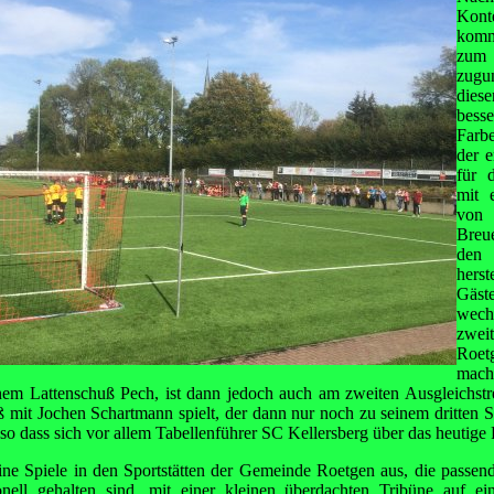
Kont
komm
zum
zugu
diese
bess
Farbe
der e
für 
mit 
von
Breu
den
herst
Gäst
wechs
zweit
Roet
mach
nem Lattenschuß Pech, ist dann jedoch auch am zweiten Ausgleichstref
mit Jochen Schartmann spielt, der dann nur noch zu seinem dritten 
 so dass sich vor allem Tabellenführer SC Kellersberg über das heutige 
ine Spiele in den Sportstätten der Gemeinde Roetgen aus, die pass
onell gehalten sind, mit einer kleinen überdachten Tribüne auf
ei