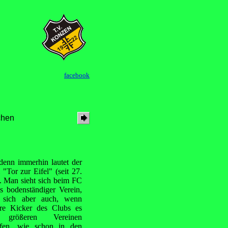
facebook
chen
denn immerhin lautet der
Tor zur Eifel" (seit 27.
. Man sieht sich beim FC
s bodenständiger Verein,
t sich aber auch, wenn
ere Kicker des Clubs es
 größeren Vereinen
ffen, wie schon in den