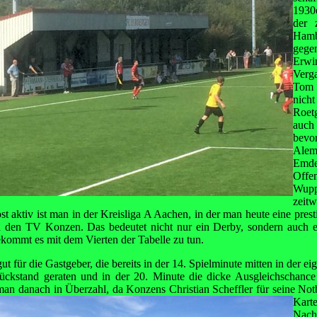
1930
der 
Hamb
gege
Erwin
Verg
Tom 
nich
Roet
auch
bevo
Alem
Emde
Of
Wup
zei
bst aktiv ist man in der Kreisliga A Aachen, in der man heute eine presti
n den TV Konzen. Das bedeutet nicht nur ein Derby, sondern auch ei
ekommt es mit dem Vierten der Tabelle zu tun.
gut für die Gastgeber, die bereits in der 14. Spielminute mitten in der e
Rückstand geraten und in der 20. Minute die dicke Ausgleichschance
 man danach in Überzahl, da
Konzens Christian Scheffler für seine Not
Kart
Nac