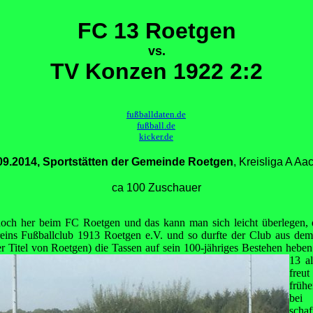
FC 13 Roetgen
vs.
TV Konzen 1922 2:2
fußballdaten.de
fußball.de
kicker.de
09.2014, Sportstätten der Gemeinde Roetgen
, Kreisliga A Aa
ca 100 Zuschauer
 hoch her beim FC Roetgen und das kann man sich leicht überlegen, 
ins Fußballclub 1913 Roetgen e.V. und so durfte der Club aus dem "
r Titel von Roetgen) die Tassen auf sein
100-jähriges Bestehen heben
13 al
freu
früh
bei
scha