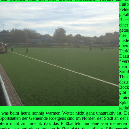
Fußb
Feld
gefa
Blec
ein
getr
hie
nied
o
'Par
Daz
"Ver
man
Softd
Thek
dazu
Bock
gibt
hint
Spiel
gedu
, was beim heute sonnig warmen Wetter nicht ganz unattraktiv ist. Der
Sportstätten der Gemeinde Roetgens sind im Norden der Stadt an der 
fern nicht zu unrecht, daß das Fußballfeld nur eine von mehreren E
nnisplätze und einen zweiten Fußballplatz, der auf der Tribünense