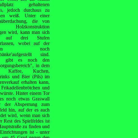
allplatz gehaltenen
es, jedoch durchaus zu
llen weiß. Unter einer
hüberdachung, die von
er Holzkonstruktion
agen wird, kann man sich
r auf drei Stufen
erlassen, wobei auf der
beren noch
kbänke'aufgestellt sind.
u gibt es noch den
sorgungsbereich", in dem
 Kaffee, Kuchen,
rinks und Bier (Pils) im
enverkauf erhalten kann,
 Frikadellenbrötchen und
würste. Hinter einem Tor
 es noch etwas Graswall
er der Absperrung zum
feld hin, auf der es auch
ldet wird, wenn man sich
 Rest des Spielfeldes ist
Hauptstraße zu finden und
inrichtungen ist - unter
ite um 45 Grad gegen den