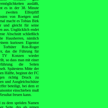
ermöglichkeiten ausläßt,
t es in der 38. Minute
 zweiten Elferpfiff
nsten von Roetgen und
mal macht es Tobias Birk
er und gleicht für seine
n aus. Unglücklich endet
rste Abschnitt schließlich
die Hausherren, nämlich
einem kuriosen Eigentor
 Torhüter Ron-Roger
er, das die Führung für
 TV Konzen wieder
ellt, so dass man mit einer
eführung die Seiten
elt. Spätestens Mitte der
en Hälfte, beginnt der FC
gen richtig Druck zu
en und Ausgleichschütze
fer beteiligt, bei dem er
Saisontor einschieben muß
Resultat freuen kann.
end zu dem spröden Namen
ner Seite, des als reinen