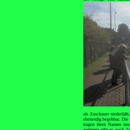
als Zuschauer niederläßt
ebenerdig begehbar. Die 
tragen ihren Namen inso
anderem gibt es noch Te