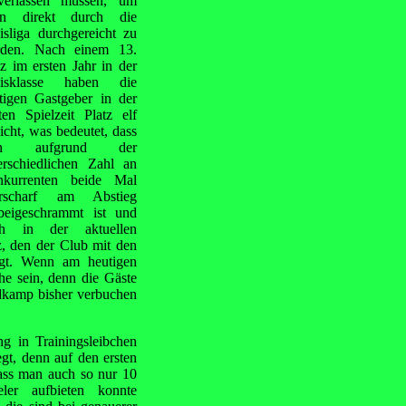
erlassen müssen, um
nn direkt durch die
isliga durchgereicht zu
den. Nach einem 13.
tz im ersten Jahr in der
eisklasse haben die
tigen Gastgeber in der
zten Spielzeit Platz elf
eicht, was bedeutet, dass
n aufgrund der
erschiedlichen Zahl an
kurrenten beide Mal
arscharf am Abstieg
beigeschrammt ist und
ch in der aktuellen
z, den der Club mit den
egt. Wenn am heutigen
he sein, denn die Gäste
ndkamp bisher verbuchen
g in Trainingsleibchen
gt, denn auf den ersten
dass man auch so nur 10
eler aufbieten
konnte