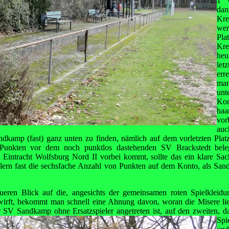
1 v
da
Kre
wer
Pla
Kr
heu
let
err
ma
unt
Kon
ha
vor
au
andkamp (fast) ganz unten zu finden, nämlich auf dem vorletzten Plat
i Punkten vor dem noch punktlos dastehenden SV Brackstedt bel
Eintracht Wolfsburg Nord II vorbei kommt, sollte das ein klare Sac
lern fast die sechsfache Anzahl von Punkten auf dem Konto, als Sa
ren Blick auf die, angesichts der gemeinsamen roten Spielkleidun
wirft, bekommt man schnell eine Ahnung davon, woran die Misere lie
der SV Sandkamp ohne Ersatzspieler angetreten ist, auf den zweiten, 
Spi