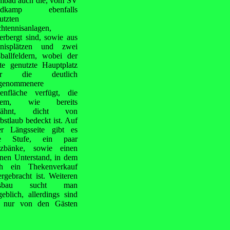
immbad auch die, vom SV
ndkamp ebenfalls
utzten
chtennisanlagen,
erbergt sind, sowie aus
nisplätzen und zwei
ballfeldern, wobei der
te genutzte Hauptplatz
er die deutlich
genommenere
enfläche verfügt, die
dem, wie bereits
wähnt, dicht von
bstlaub bedeckt ist. Auf
er Längsseite gibt es
ne Stufe, ein paar
zbänke, sowie einen
inen Unterstand, in dem
h ein Thekenverkauf
ergebracht ist. Weiteren
sbau sucht man
geblich, allerdings sind
, nur von den Gästen