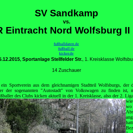
SV Sandkamp
vs.
R Eintracht Nord Wolfsburg II 
fußballdaten.de
fußball.de
kicker.de
5.12.2015, Sportanlage Stellfelder Str.
, 1. Kreisklasse Wolfsbu
14 Zuschauer
in Sportverein aus dem gleichnamigen Stadtteil Wolfsburgs, der di
er der sogenannten "Autostadt" von Volkswagen zu finden ist, n
ßballer des Clubs kicken aktuell in der 1. Kreisklasse, also der 2. L
wie
wo
Ab
ang
ha
Bez