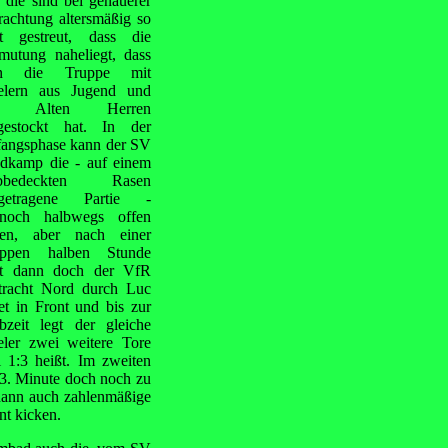
 die sind bei genauerer
rachtung altersmäßig so
t gestreut, dass die
mutung naheliegt, dass
n die Truppe mit
elern aus Jugend und
n Alten Herren
gestockt hat. In der
angsphase kann der SV
dkamp die - auf einem
ubbedeckten Rasen
sgetragene Partie -
noch halbwegs offen
ten, aber nach einer
appen halben Stunde
t dann doch der VfR
tracht Nord durch Luc
et in Front und bis zur
bzeit legt der gleiche
eler zwei weitere Tore
 1:3 heißt. Im zweiten
63. Minute doch noch zu
t dann auch zahlenmäßige
nt kicken.