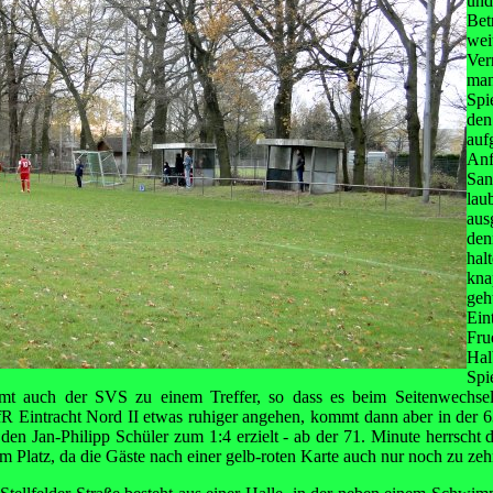
und
Bet
wei
Ver
ma
Spi
de
auf
Anf
San
la
au
den
hal
kn
geh
Ein
Fru
Hal
Spi
mmt auch der SVS zu einem Treffer, so dass es beim Seitenwechsel
VfR Eintracht Nord II etwas ruhiger angehen, kommt dann aber in der 
 den Jan-Philipp Schüler zum 1:4 erzielt - ab der 71. Minute herrsch
Platz, da die Gäste nach einer gelb-roten Karte auch nur noch zu zeh