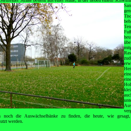
 Stellfelder Straße besteht aus einer Halle, in der neben einem Schw
Sa
gen
Tis
beh
Ten
Fuß
heu
üb
mit
Ras
zu
er
Her
ein
ei
Hol
kle
auc
unt
Au
ver
n noch die Auswächselbänke zu finden, die heute, wie gesagt
tzt werden.