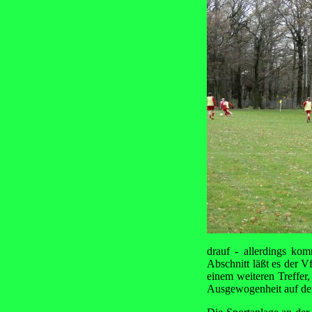
drauf - allerdings ko
Abschnitt läßt es der 
einem weiteren Treffer,
Ausgewogenheit auf dem 