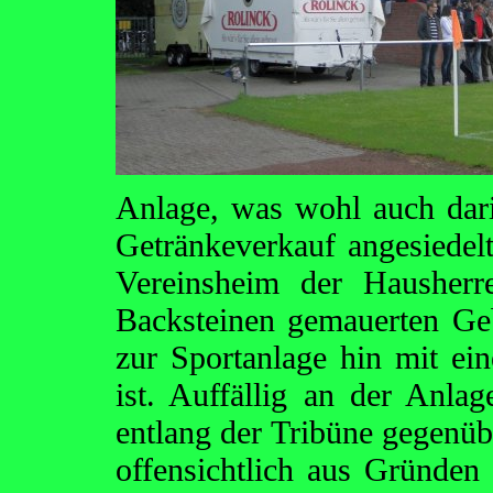
Anlage, was wohl auch dari
Getränkeverkauf angesiedelt
Vereinsheim der Hausherr
Backsteinen gemauerten Ge
zur Sportanlage hin mit ein
ist. Auffällig an der Anla
entlang der Tribüne gegenüb
offensichtlich aus Gründen