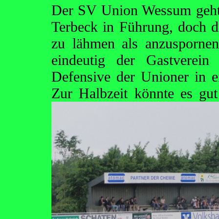
Der SV Union Wessum geht 
Terbeck in Führung, doch di
zu lähmen als anzusporne
eindeutig der Gastverei
Defensive der Unioner in e
Zur Halbzeit könnte
es gut