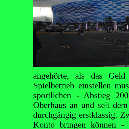
angehörte, als das Gel
Spielbetrieb einstellen m
sportlichen - Abstieg 2
Oberhaus an und seit dem
durchgängig erstklassig. Zw
Konto bringen können - 