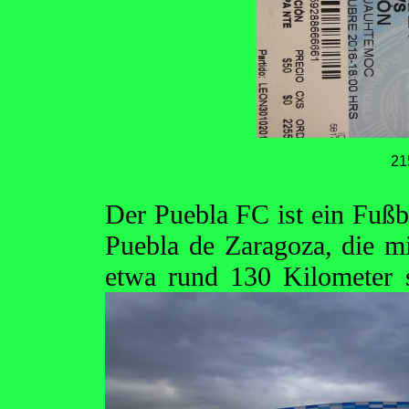
21
Der Puebla FC ist ein Fußba
Puebla de Zaragoza, die m
etwa rund 130 Kilometer 