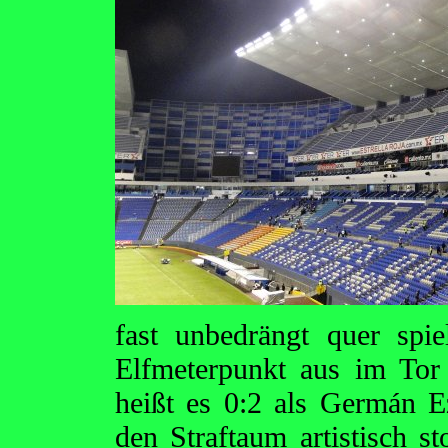
fast unbedrängt quer spi
Elfmeterpunkt aus im Tor
heißt es 0:2 als Germán E
den Straftaum artistisch 