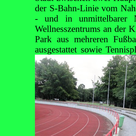
der S-Bahn-Linie vom Nahe
- und in unmittelbarer 
Wellnesszentrums an der Ki
Park aus mehreren Fußba
ausgestattet sowie Tennis