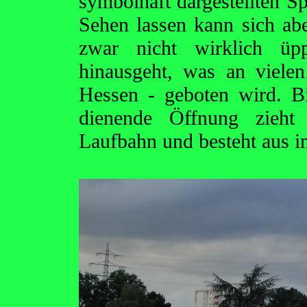
symbolhaft dargestellten Sp
Sehen lassen kann sich ab
zwar nicht wirklich üpp
hinausgeht, was an vielen
Hessen - geboten wird. B
dienende Öffnung zieht
Laufbahn und besteht aus i