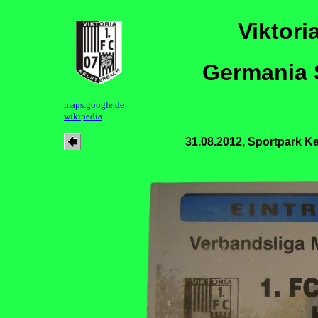
Viktori
Germania 
maps.google.de
wikipedia
31.08.2012, Sportpark K