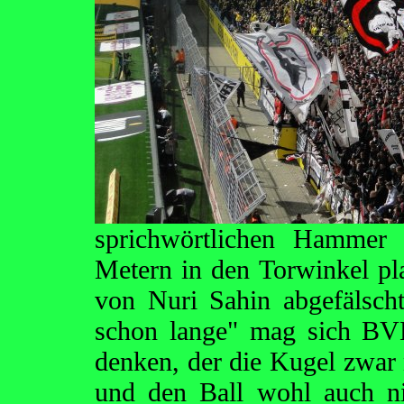
sprichwörtlichen Hammer
Metern in den Torwinkel pla
von Nuri Sahin abgefälsch
schon lange" mag sich BVB
denken, der die Kugel zwar
und den Ball wohl auch ni