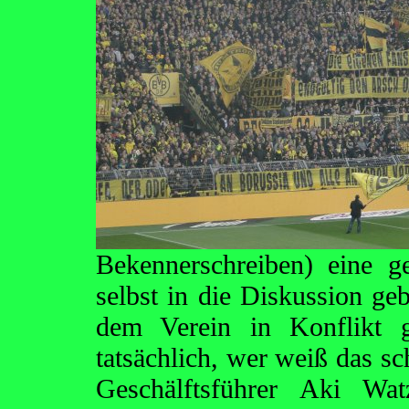
Bekennerschreiben) eine 
selbst in die Diskussion geb
dem Verein in Konflikt g
tatsächlich, wer weiß das s
Geschälftsführer Aki Wa