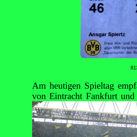
81
Am heutigen Spieltag empf
von Eintracht Fankfurt un