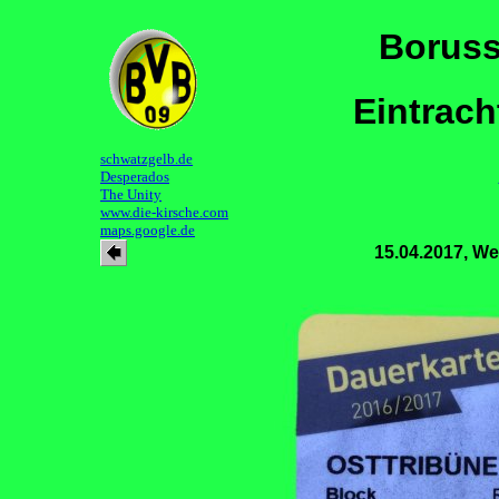
Boruss
Eintrach
schwatzgelb.de
Desperados
The Unity
www.die-kirsche.com
maps.google.de
15.04.2017, We