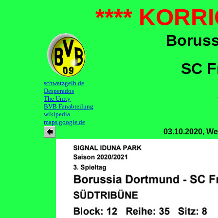
**** KORRI
Boruss
SC F
schwatzgelb.de
Desperados
The Unity
BVB Fanabteilung
wikipedia
maps.google.de
03.10.2020, We