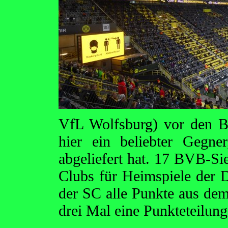
VfL Wolfsburg) vor den Bo
hier ein beliebter Gegne
abgeliefert hat. 17 BVB-Sie
Clubs für Heimspiele der 
der SC alle Punkte aus dem
drei Mal eine Punkteteilung