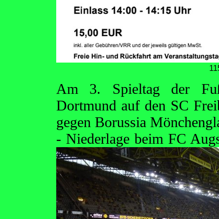
11
Am 3. Spieltag der Fußb
Dortmund auf den SC Frei
gegen Borussia Mönchenglad
- Niederlage beim
FC Augsb