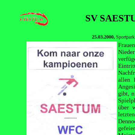
SV SAES
25.03.2000,
Sportpark
Fraue
Niede
verfü
Eintri
Nachfr
allen
Angesi
gibt, 
Spielp
über w
letzte
Denno
gefeie