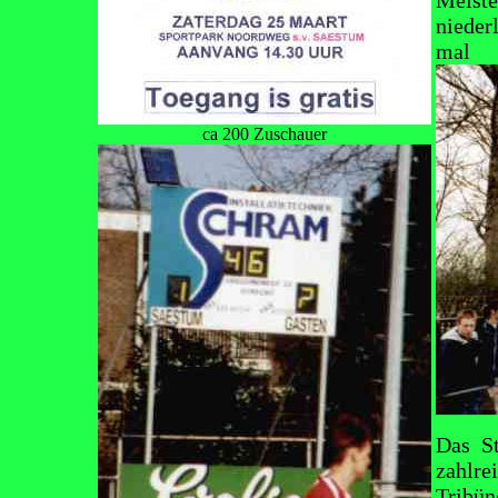
Meiste
nieder
mal
ca 200 Zuschauer
Das St
zahlre
Tribün